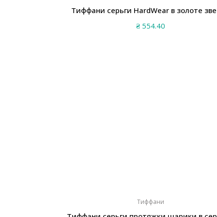
Тиффани серьги HardWear в золоте зв
₴
554.40
Тиффани
Тиффани серьги протяжки шарики в се