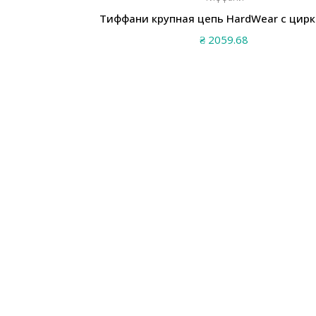
Тиффани крупная цепь HardWear с цир
₴
2059.68