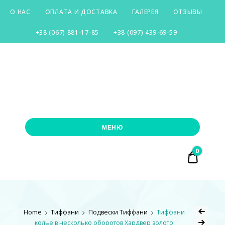
О НАС
ОПЛАТА И ДОСТАВКА
ГАЛЕРЕЯ
ОТЗЫВЫ
+38 (067) 881-17-85
+38 (097) 439-69-59
SILVER-
CITY
МЕНЮ
0
₴ 0.00
Home
Тиффани
Подвески Тиффани
Тиффани
колье в несколько оборотов Хардвер золото