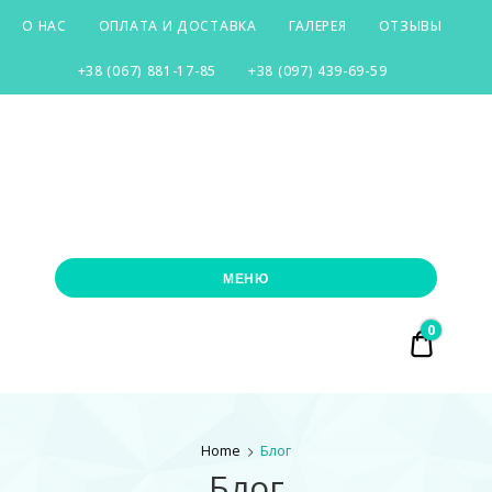
О НАС
ОПЛАТА И ДОСТАВКА
ГАЛЕРЕЯ
ОТЗЫВЫ
+38 (067) 881-17-85
+38 (097) 439-69-59
SILVER-
CITY
МЕНЮ
0
₴ 0.00
Home
Блог
Блог