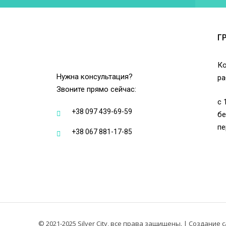
Г
Ко
Нужна консультация?
ра
Звоните прямо сейчас:
с 
+38 097 439-69-59
бе
пе
+38 067 881-17-85
© 2021-2025 Silver City, все права защищены. |
Создание са