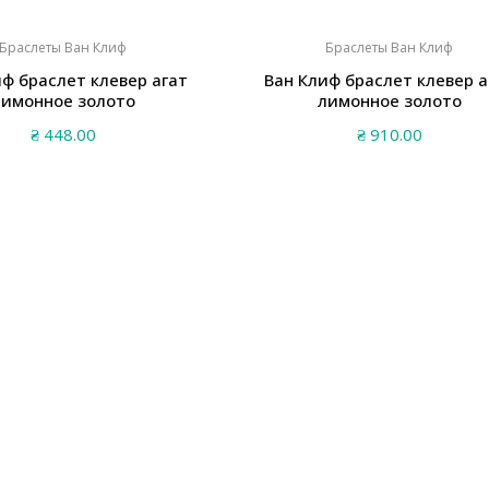
Браслеты Ван Клиф
Браслеты Ван Клиф
иф браслет клевер агат
Ван Клиф браслет клевер а
лимонное золото
лимонное золото
₴
448.00
₴
910.00