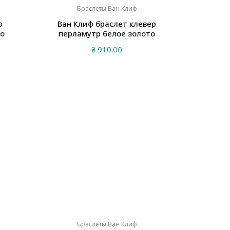
Браслеты Ван Клиф
р
Ван Клиф браслет клевер
то
перламутр белое золото
₴
910.00
Браслеты Ван Клиф