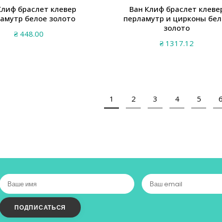
Клиф браслет клевер
Ван Клиф браслет клеве
амутр белое золото
перламутр и цирконы бел
золото
₴
448.00
₴
1317.12
1
2
3
4
5