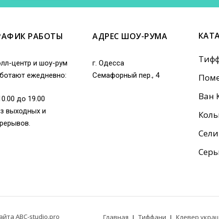
КАТ
РАФИК РАБОТЫ
АДРЕС ШОУ-РУМА
Тиф
лл-центр и шоу-рум
г. Одесса
ботают ежедневно:
Семафорный пер., 4
Поме
Ван 
10.00 до 19.00
з выходных и
Коль
рерывов.
Сели
Серь
йта ABC-studio.pro
Главная
Тиффани
Клевер укра