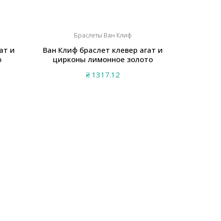
Браслеты Ван Клиф
ат и
Ван Клиф браслет клевер агат и
о
цирконы лимонное золото
₴
1317.12