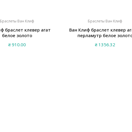
Браслеты Ван Клиф
Браслеты Ван Клиф
иф браслет клевер агат
Ван Клиф браслет клевер аг
белое золото
перламутр белое золот
₴
910.00
₴
1356.32