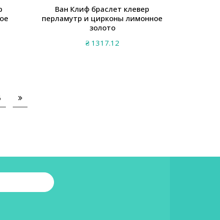
р
Ван Клиф браслет клевер
ое
перламутр и цирконы лимонное
золото
₴
1317.12
6