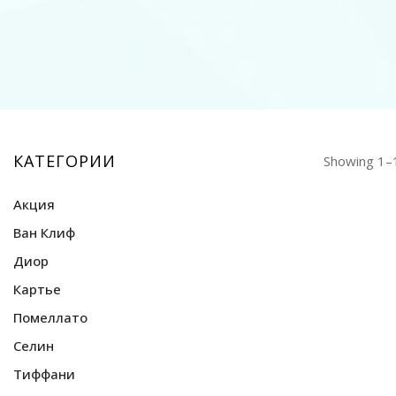
КАТЕГОРИИ
Showing 1–1
Акция
Ван Клиф
Диор
Браслеты Ван Клиф
Кольца Ван Клиф
Картье
Наборы Ван Клиф
Помеллато
Подвески Ван Клиф
Селин
Кольца Помеллато
Серьги Ван Клиф
Подвески Помеллато
Тиффани
Браслеты Селин