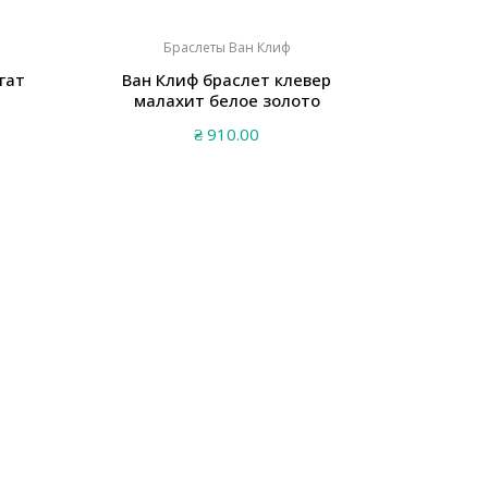
Браслеты Ван Клиф
гат
Ван Клиф браслет клевер
малахит белое золото
₴
910.00