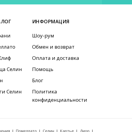
АЛОГ
ИНФОРМАЦИЯ
фани
Шоу-рум
ллато
Обмен и возврат
Клиф
Оплата и доставка
ца Селин
Помощь
н
Блог
ги Селин
Политика
конфиденциальности
шения
Помеллато
Селин
Картье
Диор