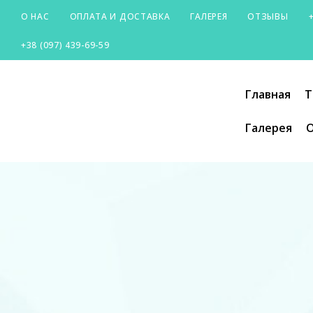
О НАС
ОПЛАТА И ДОСТАВКА
ГАЛЕРЕЯ
ОТЗЫВЫ
+38 (097) 439-69-59
SILVER-
Главная
Т
CITY
Галерея
О