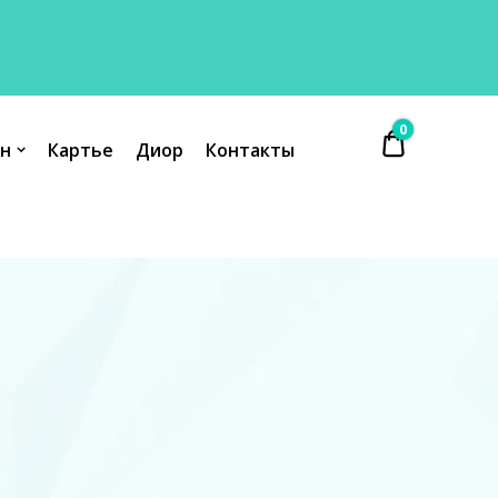
0
₴ 0.00
н
Картье
Диор
Контакты