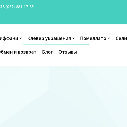
+38 (067) 881-17-85
иффани
Клевер украшения
Помеллато
Сели
бмен и возврат
Блог
Отзывы