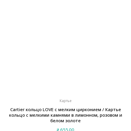
Картье
Cartier кольцо LOVE с мелким цирконием / Картье
кольцо с мелкими камнями в лимонном, розовом и
белом золоте
₴
655.00