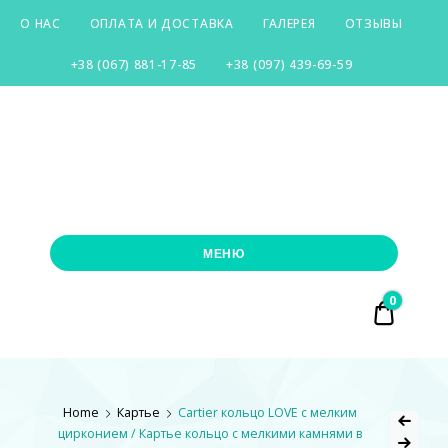
О НАС
ОПЛАТА И ДОСТАВКА
ГАЛЕРЕЯ
ОТЗЫВЫ
+38 (067) 881-17-85
+38 (097) 439-69-59
SILVER-
CITY
МЕНЮ
0
₴ 0.00
Home
Картье
Cartier кольцо LOVE с мелким
цирконием / Картье кольцо с мелкими камнями в