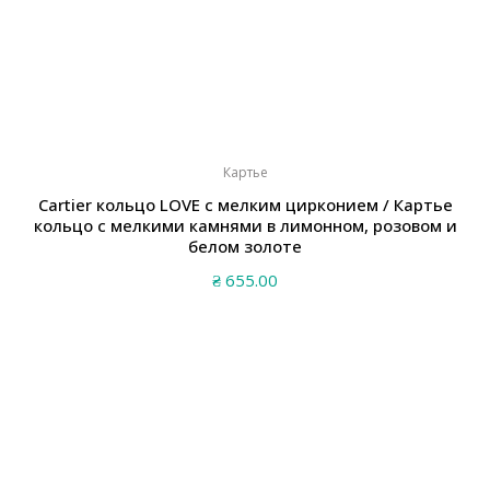
Картье
Cartier кольцо LOVE с мелким цирконием / Картье
кольцо с мелкими камнями в лимонном, розовом и
белом золоте
₴
655.00