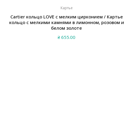
Картье
Cartier кольцо LOVE с мелким цирконием / Картье
кольцо с мелкими камнями в лимонном, розовом и
белом золоте
₴
655.00