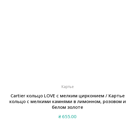
Картье
Cartier кольцо LOVE с мелким цирконием / Картье
кольцо с мелкими камнями в лимонном, розовом и
белом золоте
₴
655.00