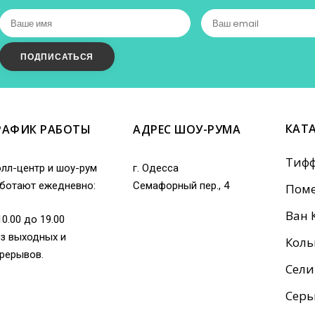
КАТ
РАФИК РАБОТЫ
АДРЕС ШОУ-РУМА
Тиф
лл-центр и шоу-рум
г. Одесса
ботают ежедневно:
Семафорный пер., 4
Поме
Ван 
10.00 до 19.00
з выходных и
Коль
рерывов.
Сели
Серь