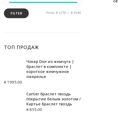
се
Серьги Тиффани
Sterling Silver
Gold
Amethyst
Wedding Rings
Plutinum
Colored Gemstones
All Stones
Price:
₴ 1270
—
₴ 3540
FILTER
Silver
Diamonds
Aquamarines
No Gemstone
Diamonds
Tanzanites
Onyx
White Gold
Sterling Silver
ТОП ПРОДАЖ
White Gold
Чокер Dior из жемчуга |
браслет в комплекте |
короткое жемчужное
ожерелье
₴
1995.00
Cartier браслет гвоздь
покрытие белым золотом /
Картье браслет гвоздь
₴
855.00