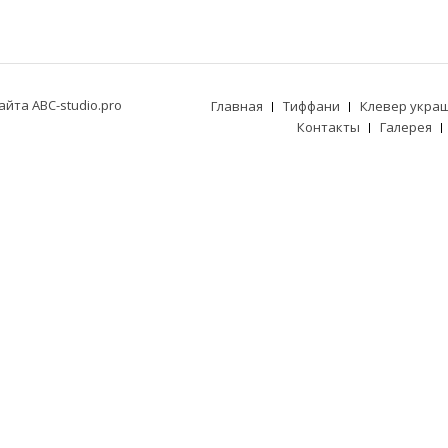
йта ABC-studio.pro
Главная
Тиффани
Клевер укра
Контакты
Галерея