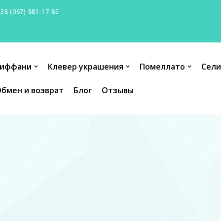
+38 (067) 881-17-85
иффани
Клевер украшения
Помеллато
Сели
бмен и возврат
Блог
Отзывы