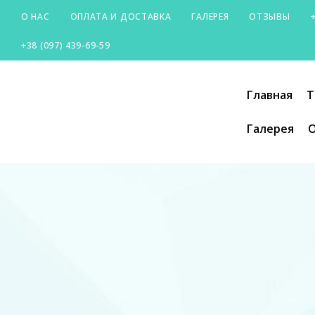
О НАС
ОПЛАТА И ДОСТАВКА
ГАЛЕРЕЯ
ОТЗЫВЫ
+38 (097) 439-69-59
SILVER-
Главная
Т
CITY
Галерея
О