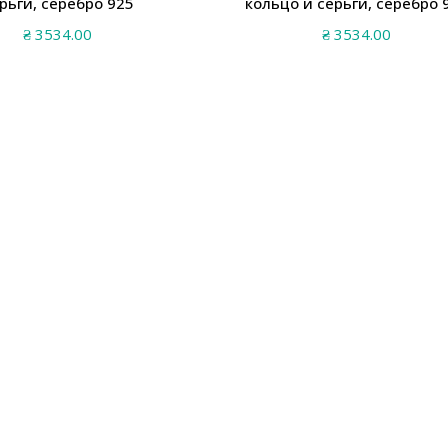
рьги, серебро 925
кольцо и серьги, серебро 
₴
3534.00
₴
3534.00