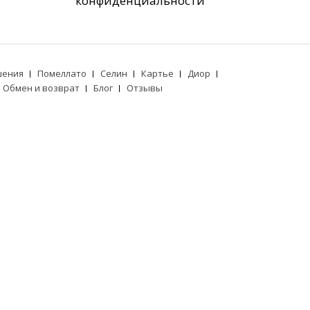
конфиденциальности
шения
Помеллато
Селин
Картье
Диор
Обмен и возврат
Блог
Отзывы