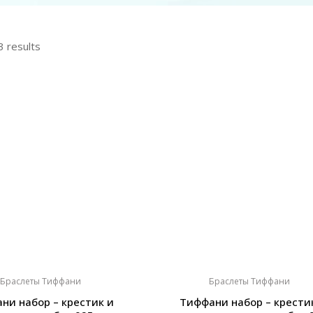
3 results
Браслеты Тиффани
Браслеты Тиффани
ни набор – крестик и
Тиффани набор – крести