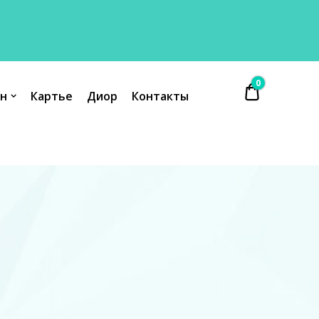
0
₴ 0.00
н
Картье
Диор
Контакты