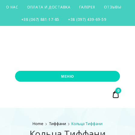
О НАС
ОПЛАТА И ДОСТАВКА
ГАЛЕРЕЯ
ОТЗЫВЫ
+38 (067) 881-17-85
+38 (097) 439-69-59
SILVER-
CITY
МЕНЮ
0
₴ 0.00
Home
Тиффани
Кольца Тиффани
Кольца Тиффани