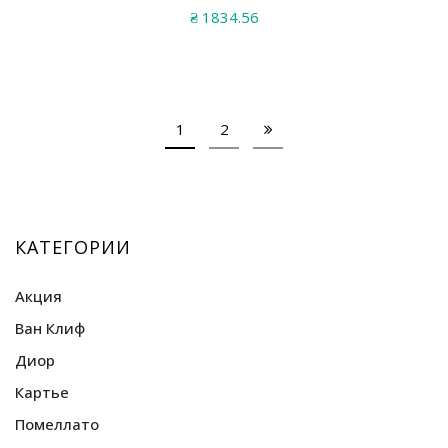
₴
1834.56
1
2
КАТЕГОРИИ
Акция
Ван Клиф
Диор
Браслеты Ван Клиф
Кольца Ван Клиф
Картье
Наборы Ван Клиф
Помеллато