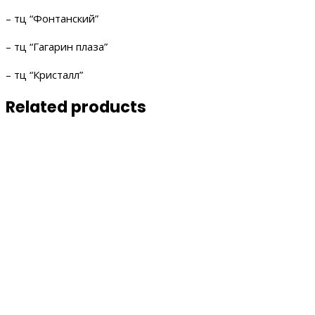
– тц “Фонтанский”
– тц “Гагарин плаза”
– тц “Кристалл”
Related products