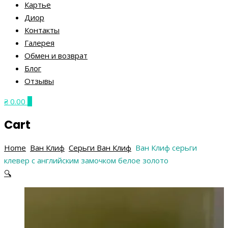
Картье
Диор
Контакты
Галерея
Обмен и возврат
Блог
Отзывы
₴ 0.00
0
Cart
Home
Ван Клиф
Серьги Ван Клиф
Ван Клиф серьги
клевер с английским замочком белое золото
Навигация
Предыдущий
Следующий
🔍
по
товар
товар
записям