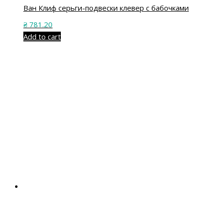
Ван Клиф серьги-подвески клевер с бабочками
₴
781.20
Add to cart