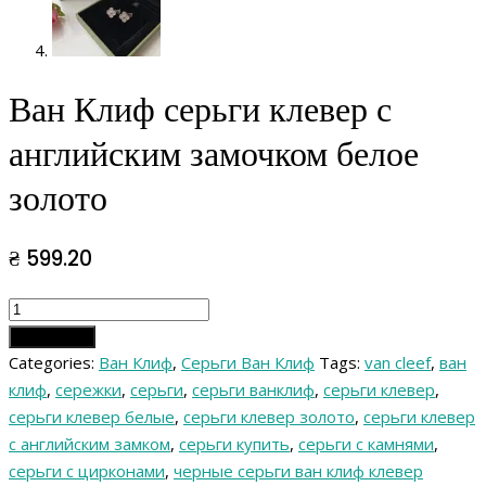
Ван Клиф серьги клевер с
английским замочком белое
золото
₴
599.20
Ван
Клиф
Add to cart
серьги
Categories:
Ван Клиф
,
Серьги Ван Клиф
Tags:
van cleef
,
ван
клевер
клиф
,
сережки
,
серьги
,
серьги ванклиф
,
серьги клевер
,
с
серьги клевер белые
,
серьги клевер золото
,
серьги клевер
английским
с английским замком
,
серьги купить
,
серьги с камнями
,
замочком
серьги с цирконами
,
черные серьги ван клиф клевер