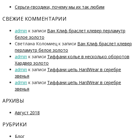
Серьги-гвоздики, почему мы их так любим
СВЕЖИЕ КОММЕНТАРИИ
admin
к записи
Ван Клиф браслет клевер перламутр
белое золото
Светлана Коломиец
к записи
Ван Клиф браслет клевер
перламутр белое золото
admin
к записи
Тиффани колье в несколько оборотов
Хардвер золото
admin
к записи
Тиффани цепь HardWear в серебре
звенья
admin
к записи
Тиффани цепь HardWear в серебре
звенья
АРХИВЫ
Август 2018
РУБРИКИ
Блог