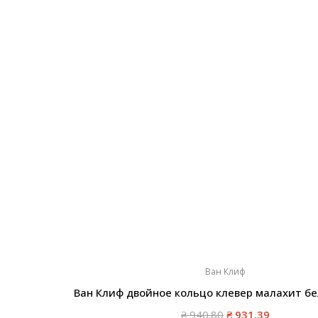
Ван Клиф
Ван Клиф двойное кольцо клевер малахит бе
₴
940.80
₴
931.39