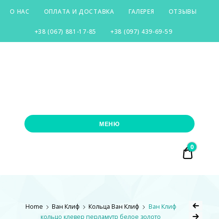
О НАС
ОПЛАТА И ДОСТАВКА
ГАЛЕРЕЯ
ОТЗЫВЫ
+38 (067) 881-17-85
+38 (097) 439-69-59
SILVER-
CITY
МЕНЮ
0
₴ 0.00
Home
Ван Клиф
Кольца Ван Клиф
Ван Клиф
кольцо клевер перламутр белое золото