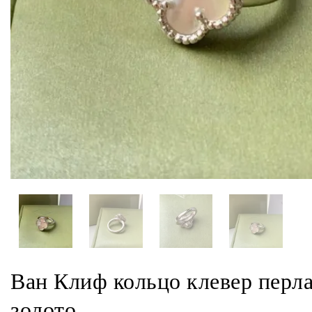
Ван Клиф кольцо клевер перл
золото