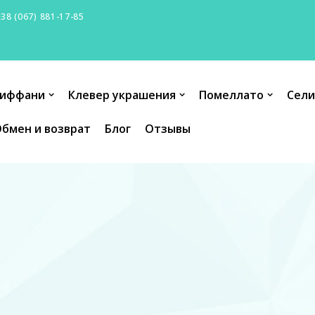
+38 (067) 881-17-85
иффани
Клевер украшения
Помеллато
Сели
бмен и возврат
Блог
Отзывы