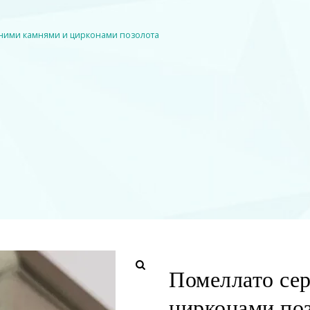
иними камнями и цирконами позолота
Помеллато сер
цирконами по