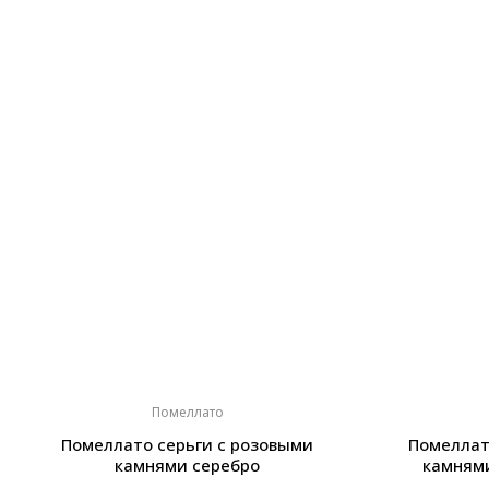
Помеллато
Помеллато серьги с розовыми
Помеллат
камнями серебро
камням