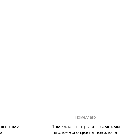
Помеллато
ирконами
Помеллато серьги с камнями
а
молочного цвета позолота