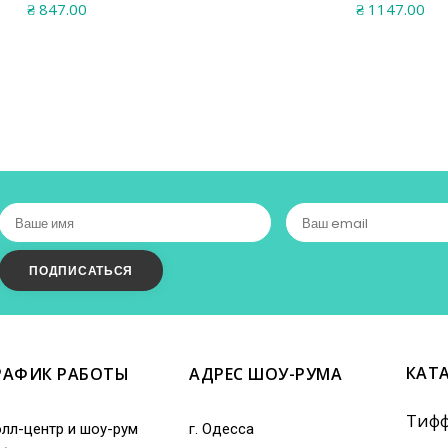
₴
847.00
₴
1147.00
КАТ
РАФИК РАБОТЫ
АДРЕС ШОУ-РУМА
Тиф
лл-центр и шоу-рум
г. Одесса