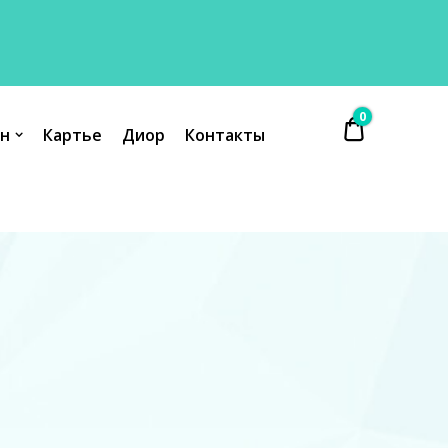
0
₴ 0.00
н
Картье
Диор
Контакты