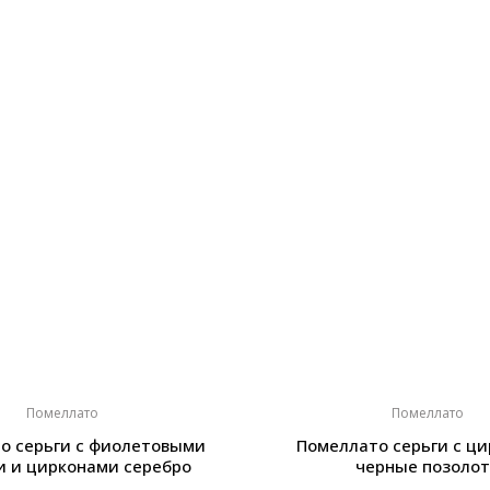
Помеллато
Помеллато
о серьги с фиолетовыми
Помеллато серьги с ц
и и цирконами серебро
черные позолот