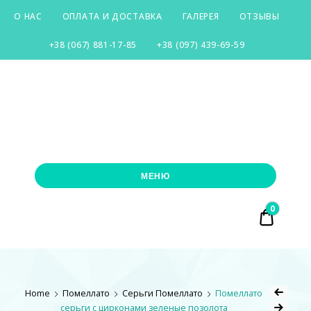
О НАС
ОПЛАТА И ДОСТАВКА
ГАЛЕРЕЯ
ОТЗЫВЫ
+38 (067) 881-17-85
+38 (097) 439-69-59
SILVER-
CITY
МЕНЮ
0
₴ 0.00
Home
Помеллато
Серьги Помеллато
Помеллато
серьги с цирконами зеленые позолота