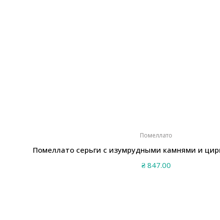
Помеллато
Помеллато серьги с изумрудными камнями и цир
₴
847.00