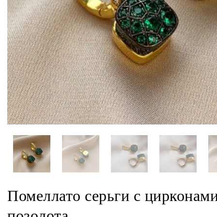
Помеллато серьги с цирконам
позолота