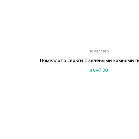
Помеллато
Помеллато серьги с зелеными камнями п
₴
847.00