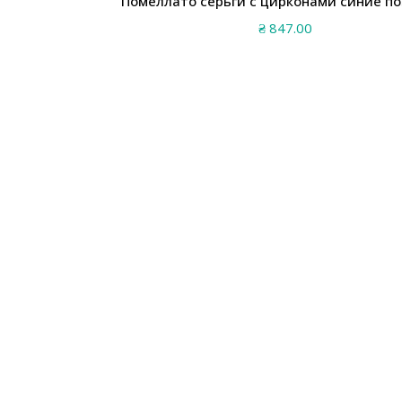
Помеллато серьги с цирконами синие п
₴
847.00