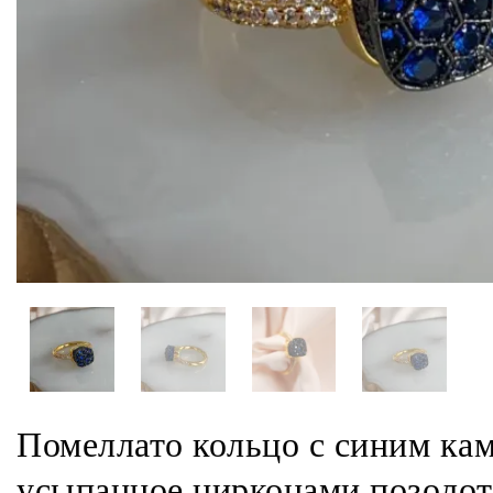
Помеллато кольцо с синим ка
усыпанное цирконами позолот