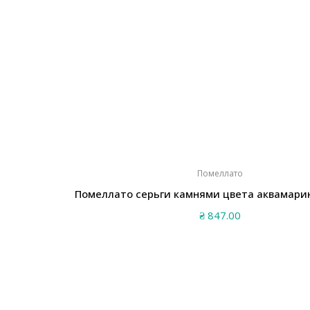
Помеллато
Помеллато серьги камнями цвета аквамари
₴
847.00