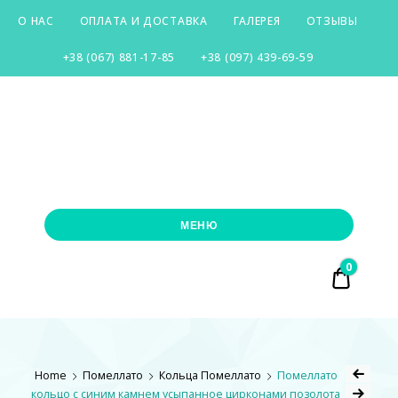
О НАС
ОПЛАТА И ДОСТАВКА
ГАЛЕРЕЯ
ОТЗЫВЫ
+38 (067) 881-17-85
+38 (097) 439-69-59
SILVER-
CITY
МЕНЮ
0
₴ 0.00
Home
Помеллато
Кольца Помеллато
Помеллато
кольцо с синим камнем усыпанное цирконами позолота