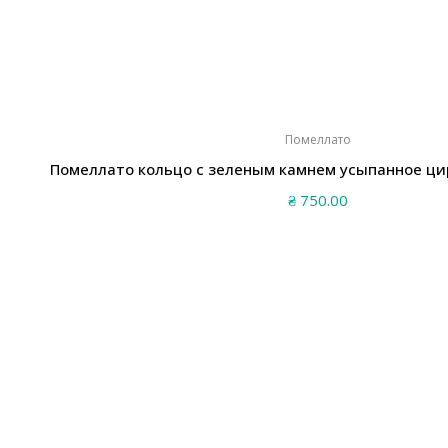
Помеллато
Помеллато кольцо с зеленым камнем усыпанное ци
₴
750.00