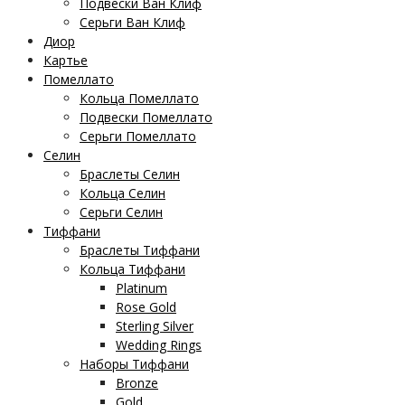
Подвески Ван Клиф
Серьги Ван Клиф
Диор
Картье
Помеллато
Кольца Помеллато
Подвески Помеллато
Серьги Помеллато
Селин
Браслеты Селин
Кольца Селин
Серьги Селин
Тиффани
Браслеты Тиффани
Кольца Тиффани
Platinum
Rose Gold
Sterling Silver
Wedding Rings
Наборы Тиффани
Bronze
Gold