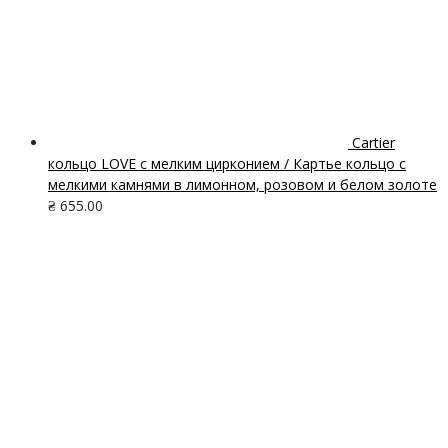
Cartier
кольцо LOVE с мелким цирконием / Картье кольцо с
мелкими камнями в лимонном, розовом и белом золоте
₴
655.00