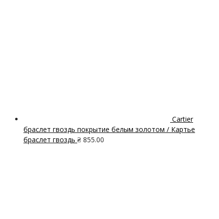
Cartier
браслет гвоздь покрытие белым золотом / Картье
браслет гвоздь
₴
855.00