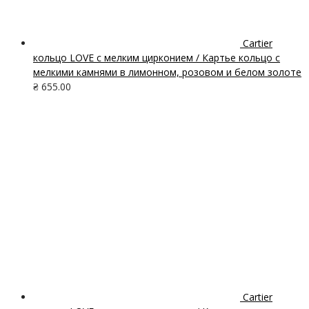
Cartier
кольцо LOVE с мелким цирконием / Картье кольцо с
мелкими камнями в лимонном, розовом и белом золоте
₴
655.00
Cartier