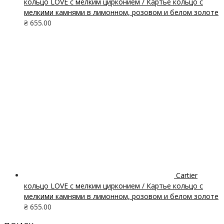
кольцо LOVE с мелким цирконием / Картье кольцо с
мелкими камнями в лимонном, розовом и белом золоте
₴
655.00
Cartier
кольцо LOVE с мелким цирконием / Картье кольцо с
мелкими камнями в лимонном, розовом и белом золоте
₴
655.00