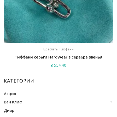
Браслеты Тиффани
Тиффани серьги HardWear в серебре звенья
₴
554.40
КАТЕГОРИИ
Акция
Ван Клиф
Диор
Браслеты Ван Клиф