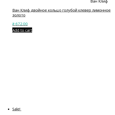
Ван Клиф
Ван Клиф двойное кольцо голубой клевер лимонное
золото
₴
672.00
Add to cart
Sale!