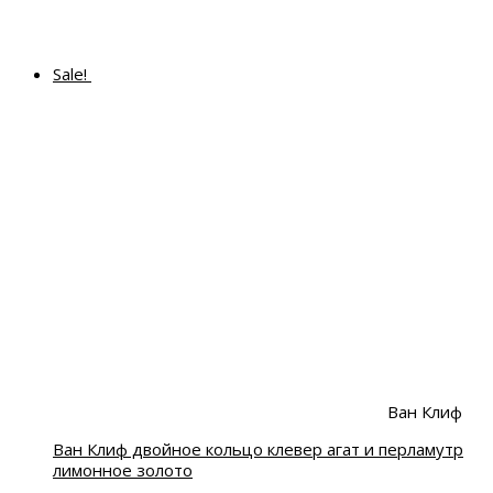
Sale!
Ван Клиф
Ван Клиф двойное кольцо клевер агат и перламутр
лимонное золото