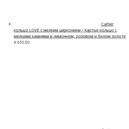
Cartier
кольцо LOVE с мелким цирконием / Картье кольцо с
мелкими камнями в лимонном, розовом и белом золоте
₴
655.00