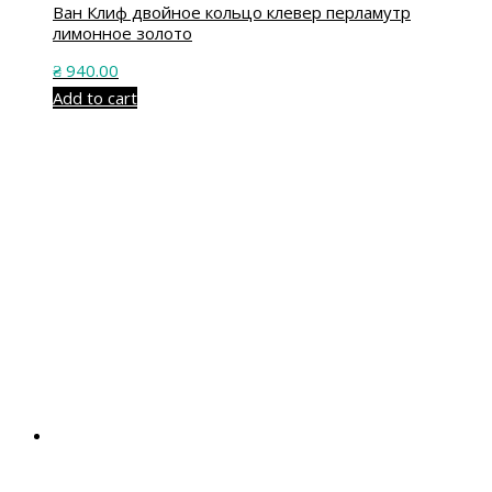
Ван Клиф двойное кольцо клевер перламутр
лимонное золото
₴
940.00
Add to cart