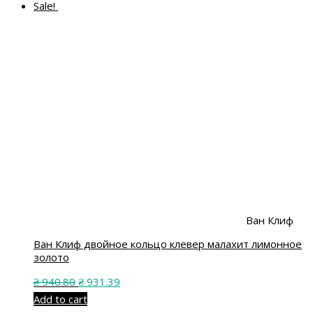
Sale!
Ван Клиф
Ван Клиф двойное кольцо клевер малахит лимонное
золото
₴
940.80
₴
931.39
Add to cart