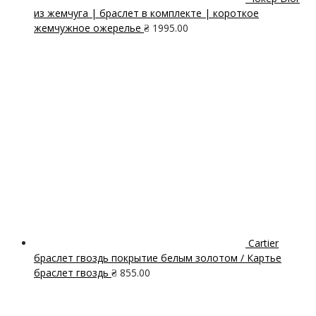
из жемчуга | браслет в комплекте | короткое
жемчужное ожерелье
₴
1995.00
Cartier
браслет гвоздь покрытие белым золотом / Картье
браслет гвоздь
₴
855.00