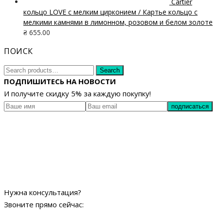
Cartier
кольцо LOVE с мелким цирконием / Картье кольцо с
мелкими камнями в лимонном, розовом и белом золоте
₴
655.00
ПОИСК
Search
Search
for:
ПОДПИШИТЕСЬ НА НОВОСТИ
И получите скидку 5% за каждую покупку!
Нужна консультация?
Звоните прямо сейчас: