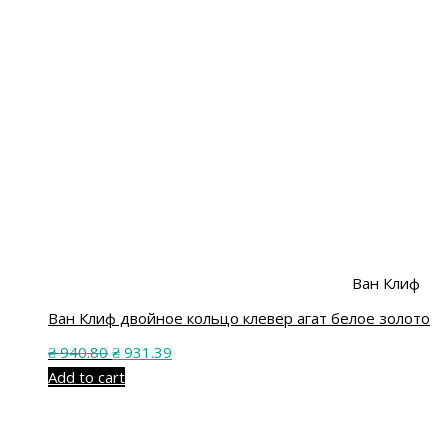
Ван Клиф
Ван Клиф двойное кольцо клевер агат белое золото
₴
940.80
₴
931.39
Add to cart