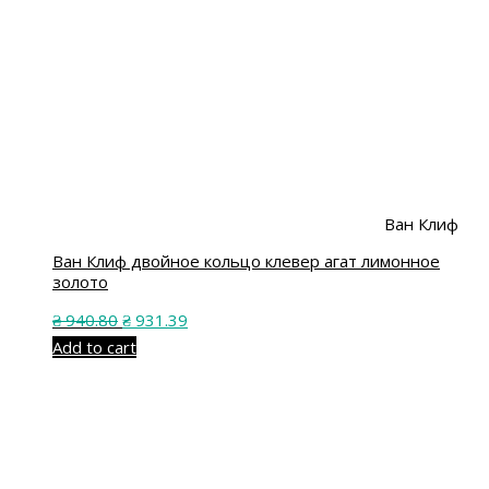
Ван Клиф
Ван Клиф двойное кольцо клевер агат лимонное
золото
₴
940.80
₴
931.39
Add to cart