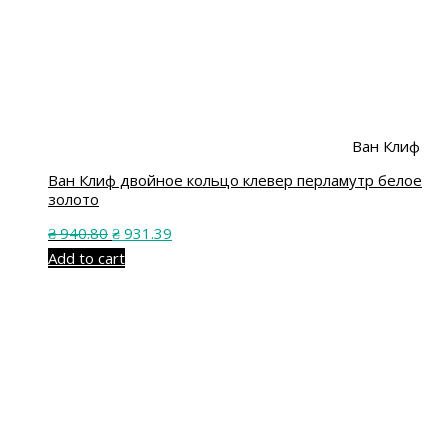
Ван Клиф
Ван Клиф двойное кольцо клевер перламутр белое
золото
₴
940.80
₴
931.39
Add to cart