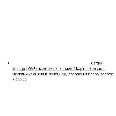
Cartier
кольцо LOVE с мелким цирконием / Картье кольцо с
мелкими камнями в лимонном, розовом и белом золоте
₴
655.00