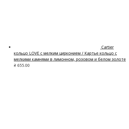
Cartier
кольцо LOVE с мелким цирконием / Картье кольцо с
мелкими камнями в лимонном, розовом и белом золоте
₴
655.00