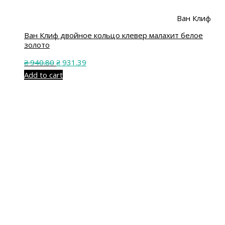
Ван Клиф
Ван Клиф двойное кольцо клевер малахит белое
золото
₴
940.80
₴
931.39
Add to cart