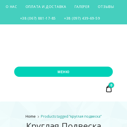
О НАС
ОПЛАТА И ДОСТАВКА
ГАЛЕРЕЯ
ОТЗЫВЫ
+38 (067) 881-17-85
+38 (097) 439-69-59
SILVER-
CITY
МЕНЮ
0
₴ 0.00
Home
Products tagged “круглая подвеска”
Круглая Подвеска