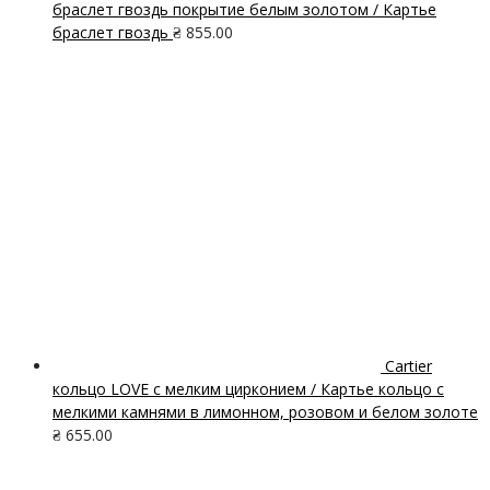
браслет гвоздь покрытие белым золотом / Картье
браслет гвоздь
₴
855.00
Cartier
кольцо LOVE с мелким цирконием / Картье кольцо с
мелкими камнями в лимонном, розовом и белом золоте
₴
655.00