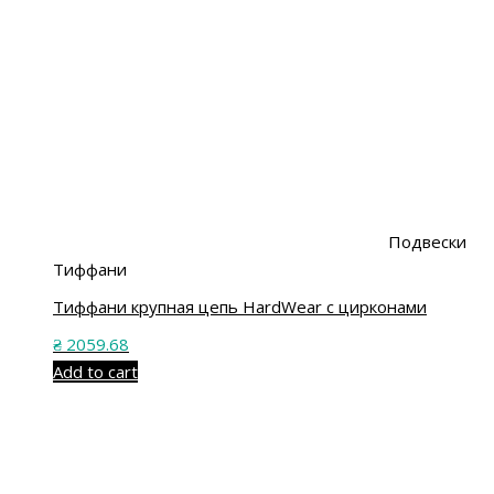
Подвески
Тиффани
Тиффани крупная цепь HardWear с цирконами
₴
2059.68
Add to cart