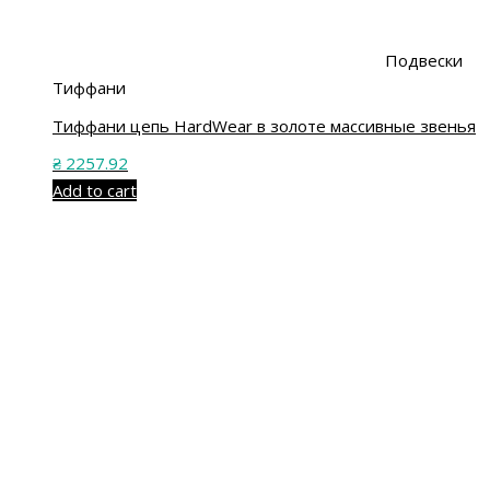
Подвески
Тиффани
Тиффани цепь HardWear в золоте массивные звенья
₴
2257.92
Add to cart