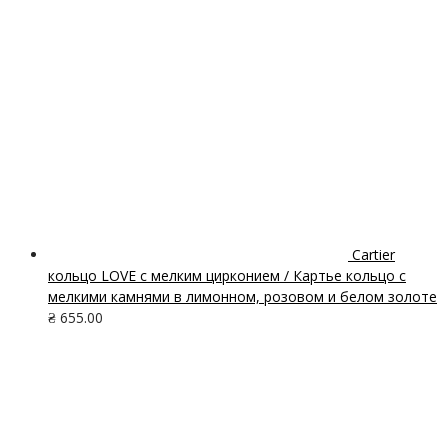
Cartier
кольцо LOVE с мелким цирконием / Картье кольцо с
мелкими камнями в лимонном, розовом и белом золоте
₴
655.00