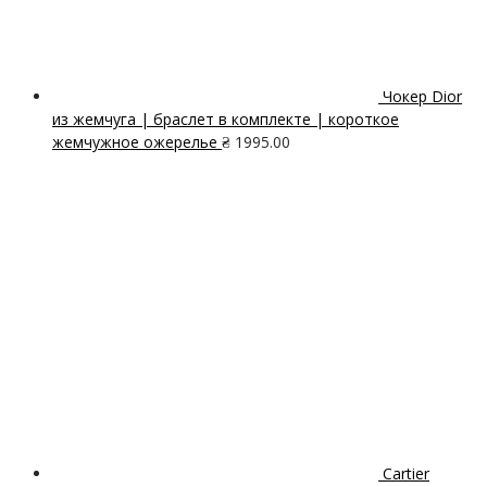
Чокер Dior
из жемчуга | браслет в комплекте | короткое
жемчужное ожерелье
₴
1995.00
Cartier