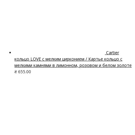
Cartier
кольцо LOVE с мелким цирконием / Картье кольцо с
мелкими камнями в лимонном, розовом и белом золоте
₴
655.00