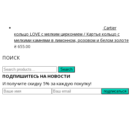
Cartier
кольцо LOVE с мелким цирконием / Картье кольцо с
мелкими камнями в лимонном, розовом и белом золоте
₴
655.00
ПОИСК
Search
Search
for:
ПОДПИШИТЕСЬ НА НОВОСТИ
И получите скидку 5% за каждую покупку!